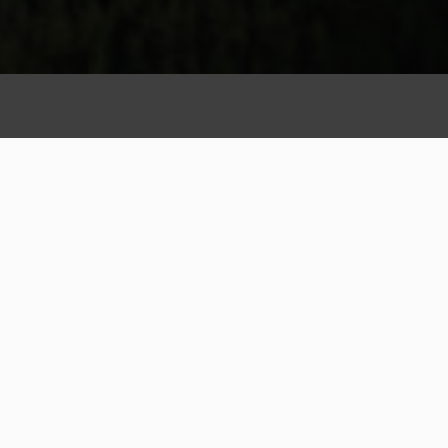
Unsere Philosophie
Gastfreundschaft geht
in unserem
Apartment-Haus über
alles
Ankommen und sich zu Hause fühlen – das
ist die Philosophie unserer Familie Gasser &
Rauch für unsere Gäste in der neu gestalteten
mountain residence alpenhof genauso wie in