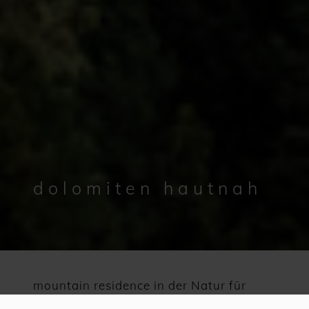
dolomiten hautnah
mountain residence in der Natur für
Ruhemomente und Erlebnisse