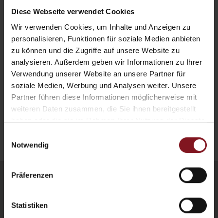
Diese Webseite verwendet Cookies
Telefon
Wir verwenden Cookies, um Inhalte und Anzeigen zu
Ja, ich stimme der
personalisieren, Funktionen für soziale Medien anbieten
Datenverarbeitung
zu.*
zu können und die Zugriffe auf unsere Website zu
Ja, ich möchte den
analysieren. Außerdem geben wir Informationen zu Ihrer
Newsletter erhalten.
Verwendung unserer Website an unsere Partner für
soziale Medien, Werbung und Analysen weiter. Unsere
Partner führen diese Informationen möglicherweise mit
weiteren Daten zusammen, die Sie ihnen bereitgestellt
powered by
haben oder die sie im Rahmen Ihrer Nutzung der Dienste
suedtirol.com - Mountain Residence Alpenhof
gesammelt haben.
Einwilligungsauswahl
Notwendig
Präferenzen
Statistiken