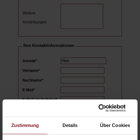
Weitere
Anmerkungen
Ihre Kontaktinformationen
Anrede*
Vorname*
Nachname*
E-Mail*
E-Mail wiederholen*
Straße
PLZ
Zustimmung
Details
Über Cookies
Ort
Land